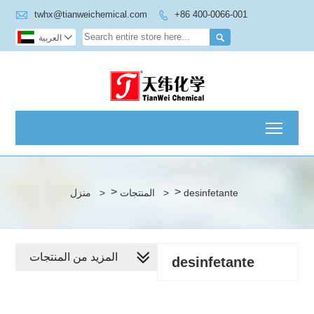

twhx@tianweichemical.com
+86 400-0066-001



العربية
Toggl
>
>
desinfetante
>
المنتجات
>
منزل
المزيد من المنتجات
desinfetante