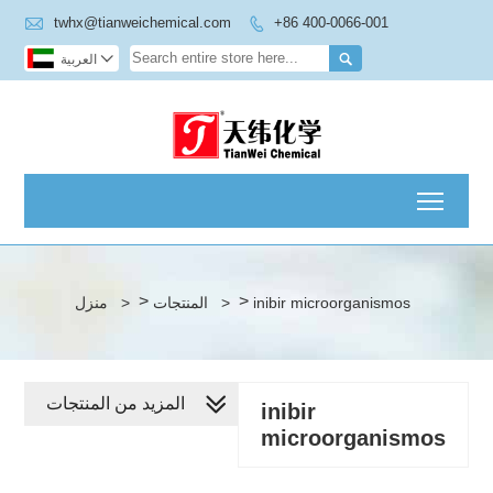

twhx@tianweichemical.com
+86 400-0066-001


العربية

Toggl
>
>
منزل
>
المنتجات
>
inibir microorganismos
المزيد من المنتجات
inibir
microorganismos