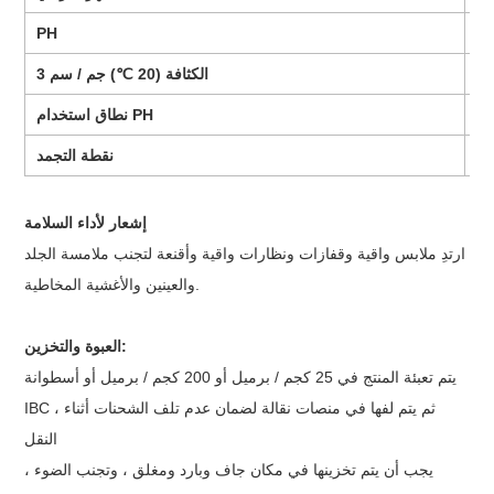
PH
11
الكثافة (20 ℃) ​​جم / سم 3
9-
نطاق استخدام PH
-
نقطة التجمد
إشعار لأداء السلامة
ارتدِ ملابس واقية وقفازات ونظارات واقية وأقنعة لتجنب ملامسة الجلد
والعينين والأغشية المخاطية.
العبوة والتخزين:
يتم تعبئة المنتج في 25 كجم / برميل أو 200 كجم / برميل أو أسطوانة
IBC ، ثم يتم لفها في منصات نقالة لضمان عدم تلف الشحنات أثناء
النقل
يجب أن يتم تخزينها في مكان جاف وبارد ومغلق ، وتجنب الضوء ،