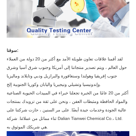
سوقنا:
لقد أقمنا علاقات تعاون طويلة الأمد مع أكثر من 20 دولة من العملاء
حول العالم ، ويتم تصدير منتجاتنا إلى أمريكا وجنوب شرق آسيا وشرق
جنوب إفريقيا وهولندا وسنغافورة والبرازيل ودبي وتايلاند وماليزيا
وإندونيسيا وتشيلي ونيجيريا واليابان وكوريا الجنوبية إلخ.
أكثر من 20 عامًا من الخبرة تجعلنا خبراء في المبيدات الحيوية الصناعية
والمواد الحافظة ومثبطات العفن ، ونحن على ثقة من تزويدك بمنتجات
عالية الجودة وخدمات جيدة أيضًا. على مر السنين ، حازت شركتنا على
ثناء مماثل من عملائنا. شركة Dalian Tianwei Chemical Co.، Ltd.
هي شريكك الموثوق به.