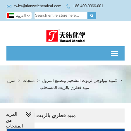

twhx@tianweichemical.com
+86 400-0066-001



العربية
Toggl
>
كمبيد بيولوجي لزيوت التشحيم وتصنيع البترول
>
منتجات
>
منزل
مبيد فطري بالزيت المستحلب
المزيد
مبيد فطري بالزيت المستحلب
من
المنتجات