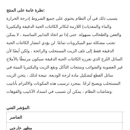
نظرة عامة على المنتج:
يتسبب ذلك في أن النظام يحتوي على جميع الشروط (درجة الحرارة
والماء والمغذيات) اللازمة لتكاثر الكائنات الحية الدقيقة والبكتيريا
والعفن والطحالب بسهولة. حتى إذا تم اتخاذ التدابير المناسبة ، لا يمكن
تجنب مشكلة نمو الميكروبات تمامًا. لن يؤدي انتشار الكائنات الحية
الدقيقة فقط إلى تلف الزيت المستحلب والرائحة ، ولكن أيضًا لأن
السائل اللزج الذي تفرزه الكائنات الحية الدقيقة سيكون مرتبطًا بالأملاح
غير العضوية والشوائب ومنتجات التآكل وبقع الزيت والبكتيريا الميتة في
سائل القطع لتشكيل مادة لزجة الوديعة. نتيجة لذلك ، يثخن الزيت
المستحلب ويصبح لزجًا. بمجرد ترسيب هذه المكونات والالتزام بأنابيب
وشاشات النظام ، يمكن أن تتسبب في انسداد الأنابيب والفوهات.
المؤشر الفني:
ص
العناصر
تح
مظهر خارجي